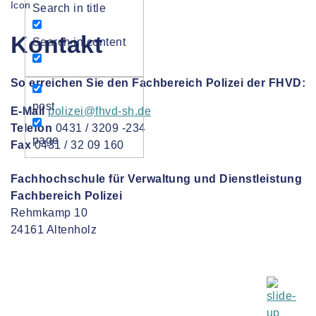
Search in title
Kontakt
Search in content
So erreichen Sie den Fachbereich Polizei der FHVD:
post
E-Mail
polizei@fhvd-sh.de
Telefon
0431 / 3209 -234
page
Fax
0431 / 32 09 160
Fachhochschule für Verwaltung und Dienstleistung
Fachbereich Polizei
Rehmkamp 10
24161 Altenholz