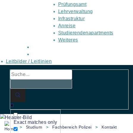
Prüfungsamt
Lehrverwaltung
Infrastruktur
Anreise
Studierendenapartments
Weiteres
Leitbilder / Leitlinien
Exact matches only
>
Studium
>
Fachbereich Polizei
>
Kontakt