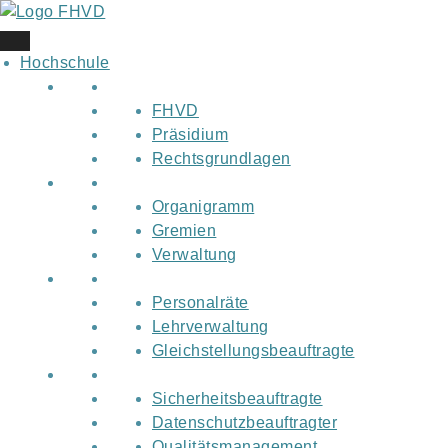
Skip
to
content
Hochschule
FHVD
Präsidium
Rechtsgrundlagen
Organigramm
Gremien
Verwaltung
Personalräte
Lehrverwaltung
Gleichstellungsbeauftragte
Sicherheitsbeauftragte
Datenschutzbeauftragter
Qualitätsmanagement