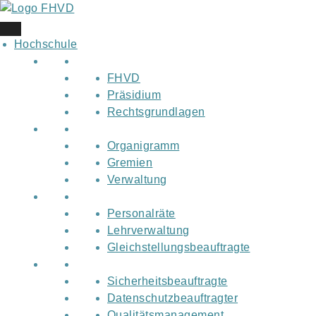
Skip
to
content
Hochschule
FHVD
Präsidium
Rechtsgrundlagen
Organigramm
Gremien
Verwaltung
Personalräte
Lehrverwaltung
Gleichstellungsbeauftragte
Sicherheitsbeauftragte
Datenschutzbeauftragter
Qualitätsmanagement