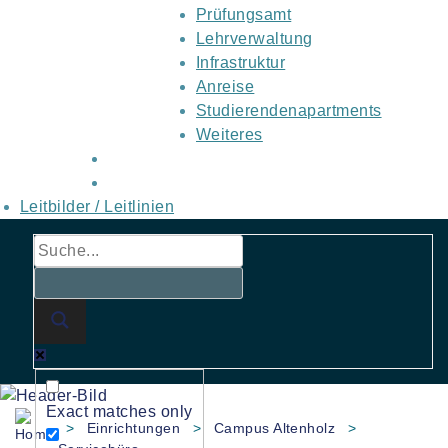
Prüfungsamt
Lehrverwaltung
Infrastruktur
Anreise
Studierendenapartments
Weiteres
Leitbilder / Leitlinien
Exact matches only
>
Einrichtungen
>
Campus Altenholz
>