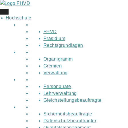
Skip
to
content
Hochschule
FHVD
Präsidium
Rechtsgrundlagen
Organigramm
Gremien
Verwaltung
Personalräte
Lehrverwaltung
Gleichstellungsbeauftragte
Sicherheitsbeauftragte
Datenschutzbeauftragter
Qualitätsmanagement