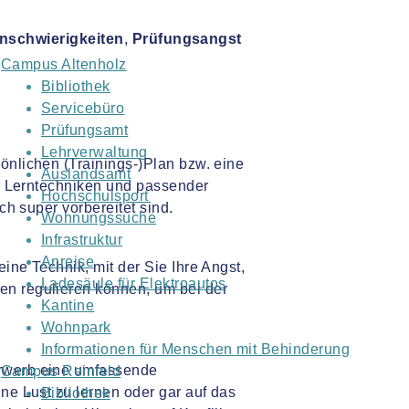
nschwierigkeiten
,
Prüfungsangst
Campus Altenholz
Bibliothek
Servicebüro
Prüfungsamt
Lehrverwaltung
önlichen (Trainings-)Plan bzw. eine
Auslandsamt
en Lerntechniken und passender
Hochschulsport
ch super vorbereitet sind.
Wohnungssuche
Infrastruktur
Anreise
ine Technik, mit der Sie Ihre Angst,
Ladesäule für Elektroautos
en regulieren können
,
um bei der
Kantine
Wohnpark
Informationen für Menschen mit Behinderung
erwerb eine umfassende
Campus Reinfeld
ne Lust zu lernen oder gar auf das
Bibliothek