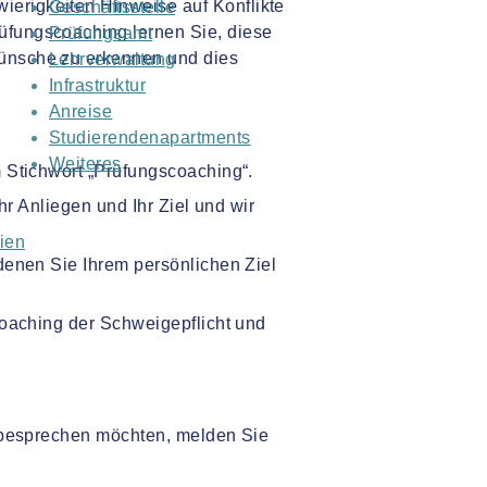
erigkeiten Hinweise auf Konflikte
Geschäftsstelle
üfungscoaching lernen Sie, diese
Prüfungsamt
Wünsche zu erkennen und dies
Lehrverwaltung
Infrastruktur
Anreise
Studierendenapartments
Weiteres
 Stichwort „Prüfungscoaching“.
hr Anliegen und Ihr Ziel und wir
nien
denen Sie Ihrem persönlichen Ziel
coaching der Schweigepflicht und
 besprechen möchten, melden Sie