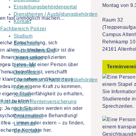
Montag von 9.
Einstellungsbehördenportal
Dienstherren / Ausbildungsbehörden
rnen fast unmöglich machen…
Raum 32
Kontakt
(Treppenaufga
Fachbereich Polizei
Campus Alten
Studium
Rehmkamp 10
freiche Entscheidung, sich
Bewerbung
24161 Altenho
 allein zu bleiben. Dafür ist die
Hochschulprüfung
 Ihnen einen unkomplizierten
Organisation
gen bieten. Mit einer Person über
Lehrende
Terminvere
hema betroffen ist, verschafft
Downloads
er klarer zu sehen und kann neue
Dienstherren / Ausbildungsbehörden
ieder in die eigene Kraft zu kommen,
Alumni
eigene Studierfähigkeit zu erhalten,
Kontakt
 ist zu klein!
Fachbereich Rentenversicherung
ng: Je nach Situation werden ein oder
Studium
 psychotherapeutische Behandlung!
Organisation
lfen – intern oder extern – zu finden,
Lehrende
rechende Kontakte her.
Downloads