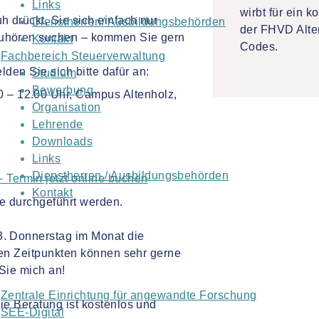
Links
 drückt, Sie sich einfach nur
Dienstherren/ Ausbildungsbehörden
Zuhören suchen – kommen Sie gern
Kontakt
Fachbereich Steuerverwaltung
lden Sie sich bitte dafür an:
Studium
Bewerbung
 – 12.00 Uhr, Campus Altenholz,
Organisation
Lehrende
Downloads
Links
Dienstherren / Ausbildungsbehörden
 Termin jetzt online buchen
Kontakt
ne durchgeführt werden.
. Donnerstag im Monat die
ren Zeitpunkten können sehr gerne
Sie mich an!
Zentrale Einrichtung für angewandte Forschung
e Beratung ist kostenlos und
SEE-Digital