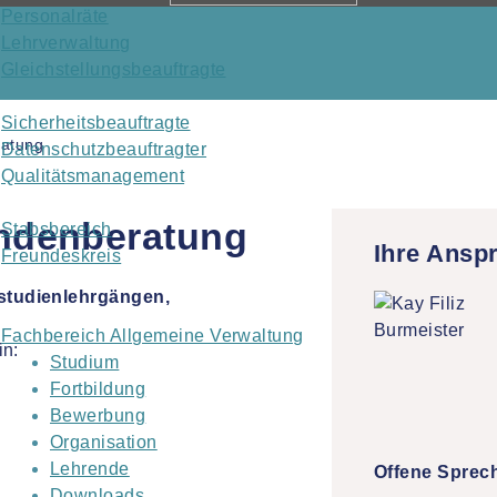
Personalräte
Lehrverwaltung
Gleichstellungsbeauftragte
Sicherheitsbeauftragte
ratung
Datenschutzbeauftragter
Qualitätsmanagement
endenberatung
Stabsbereich
Ihre Ansp
Freundeskreis
studienlehrgängen,
Fachbereich Allgemeine Verwaltung
in:
Studium
Fortbildung
Bewerbung
Organisation
Lehrende
Offene Sprec
Downloads