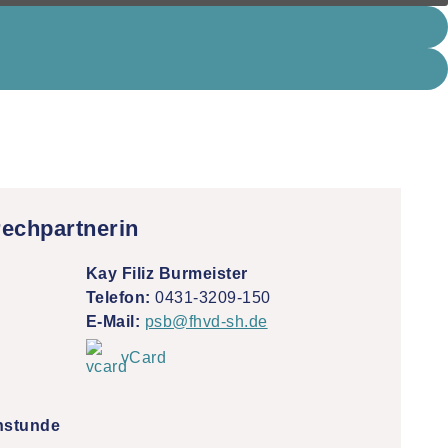
rechpartnerin
Kay Filiz Burmeister
Telefon:
0431-3209-150
E-Mail:
psb@fhvd-sh.de
vCard
hstunde