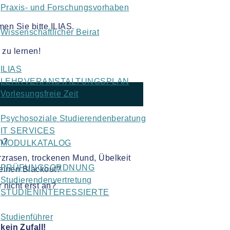
Praxis- und Forschungsvorhaben
en Sie bitte ILIAS.
Wissenschaftlicher Beirat
 zu lernen!
ILIAS
LEHRVERANSTALTUNGSPLAN
Vorlesungsfreie Zeit
Psychosoziale Studierendenberatung
IT SERVICES
n?
MODULKATALOG
rzrasen, trockenen Mund, Übelkeit
PRÜFUNGSORDNUNG
 einen Blackout?
Studierendenvertretung
 nicht erst an?
STUDIENINTERESSIERTE
Studienführer
ein Zufall!