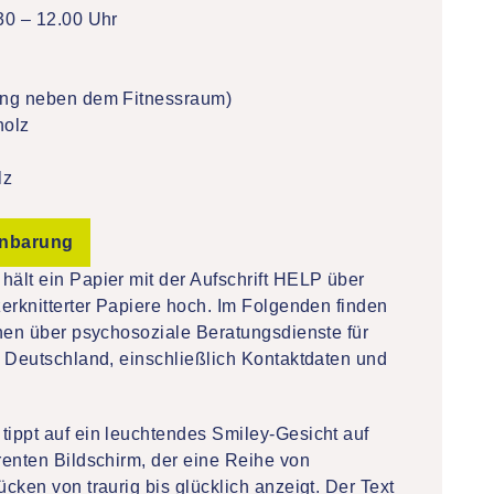
30 – 12.00 Uhr
ng neben dem Fitnessraum)
holz
lz
inbarung