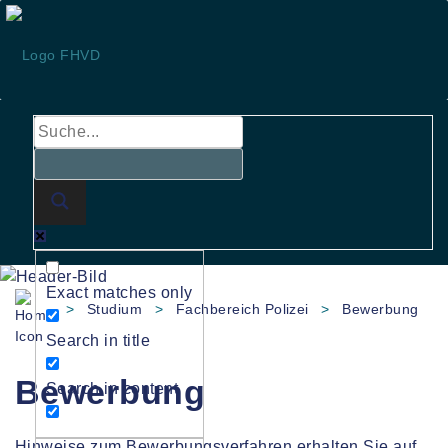
Skip
to
content
Exact matches only
>
Studium
>
Fachbereich Polizei
>
Bewerbung
Search in title
Bewerbung
Search in content
Hinweise zum Bewerbungsverfahren erhalten Sie auf