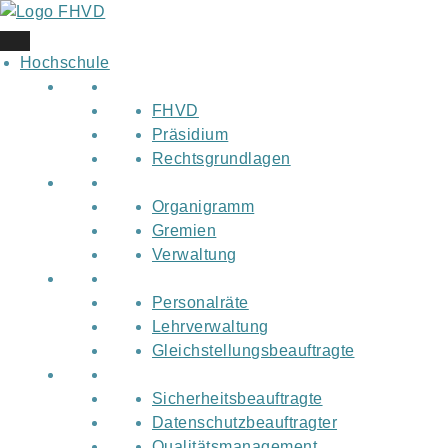
Skip
to
content
Hochschule
FHVD
Präsidium
Rechtsgrundlagen
Organigramm
Gremien
Verwaltung
Personalräte
Lehrverwaltung
Gleichstellungsbeauftragte
Sicherheitsbeauftragte
Datenschutzbeauftragter
Qualitätsmanagement