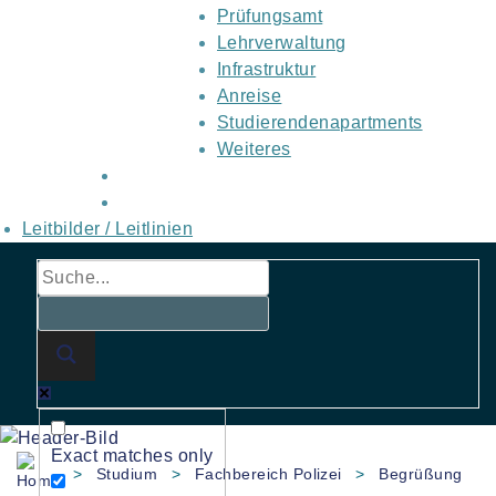
Prüfungsamt
Lehrverwaltung
Infrastruktur
Anreise
Studierendenapartments
Weiteres
Leitbilder / Leitlinien
Exact matches only
>
Studium
>
Fachbereich Polizei
>
Begrüßung