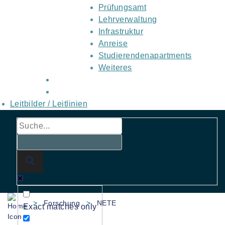
Prüfungsamt
Lehrverwaltung
Infrastruktur
Anreise
Studierendenapartments
Weiteres
Leitbilder / Leitlinien
>
Forschung
>
NETE
Exact matches only