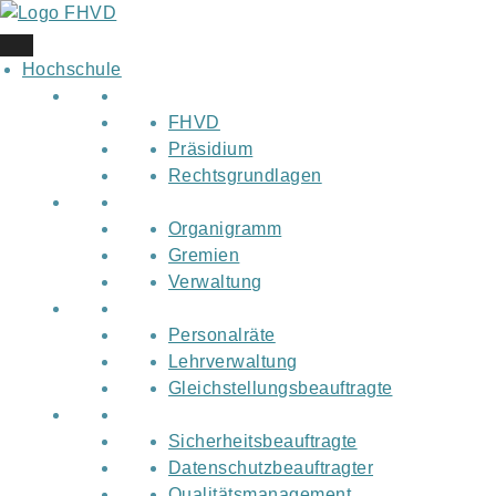
Skip
to
content
Hochschule
FHVD
Präsidium
Rechtsgrundlagen
Organigramm
Gremien
Verwaltung
Personalräte
Lehrverwaltung
Gleichstellungsbeauftragte
Sicherheitsbeauftragte
Datenschutzbeauftragter
Qualitätsmanagement