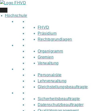
Skip
to
content
Hochschule
FHVD
Präsidium
Rechtsgrundlagen
Organigramm
Gremien
Verwaltung
Personalräte
Lehrverwaltung
Gleichstellungsbeauftragte
Sicherheitsbeauftragte
Datenschutzbeauftragter
Qualitätsmanagement