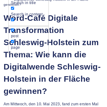
Search in title
gewinnen?
Search in content
Word-Café Digitale
Transformation
post
Schleswig-Holstein zum
page
Thema: Wie kann die
Digitalwende Schleswig-
Holstein in der Fläche
gewinnen?
Am Mittwoch, den 10. Mai 2023, fand zum ersten Mal