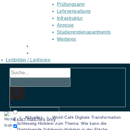
Prüfungsamt
Lehrverwaltung
Infrastruktur
Anreise
Studierendenapartments
Weiteres
Leitbilder / Leitlinien
>
Aktuelles
>
Word-Café Digitale Transformation
Exact matches only
Schleswig-Holstein zum Thema: Wie kann die
Digitalwende Schleswig-Holstein in der Fläche