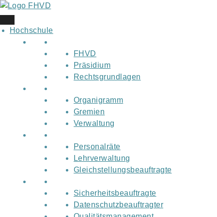
Skip
to
content
Hochschule
FHVD
Präsidium
Rechtsgrundlagen
Organigramm
Gremien
Verwaltung
Personalräte
Lehrverwaltung
Gleichstellungsbeauftragte
Sicherheitsbeauftragte
Datenschutzbeauftragter
Qualitätsmanagement