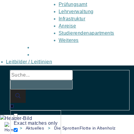
Prüfungsamt
Lehrverwaltung
Infrastruktur
Anreise
Studierendenapartments
Weiteres
Leitbilder / Leitlinien
Exact matches only
>
Aktuelles
>
Die SprottenFlotte in Altenholz