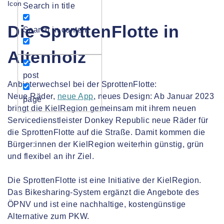
Search in title
Die SprottenFlotte in
Search in content
Altenholz
post
Anbieterwechsel bei der SprottenFlotte:
Neue Räder,
neue App
, neues Design: Ab Januar 2023
page
bringt die KielRegion gemeinsam mit ihrem neuen
Servicedienstleister Donkey Republic neue Räder für
die SprottenFlotte auf die Straße. Damit kommen die
Bürger:innen der KielRegion weiterhin günstig, grün
und flexibel an ihr Ziel.
Die SprottenFlotte ist eine Initiative der KielRegion.
Das Bikesharing-System ergänzt die Angebote des
ÖPNV und ist eine nachhaltige, kostengünstige
Alternative zum PKW.