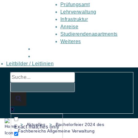
Prüfungsamt
Lehrverwaltung
Infrastruktur
Anreise
Studierendenapartments
Weiteres
Leitbilder / Leitlinien
>
Aktuelles
>
Bachelorfeier 2024 des
Exact matches only
Fachbereichs Allgemeine Verwaltung