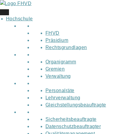
Skip
to
content
Hochschule
FHVD
Präsidium
Rechtsgrundlagen
Organigramm
Gremien
Verwaltung
Personalräte
Lehrverwaltung
Gleichstellungsbeauftragte
Sicherheitsbeauftragte
Datenschutzbeauftragter
Qualitätsmanagement