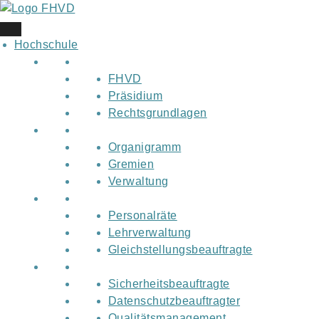
Skip
to
content
Hochschule
FHVD
Präsidium
Rechtsgrundlagen
Organigramm
Gremien
Verwaltung
Personalräte
Lehrverwaltung
Gleichstellungsbeauftragte
Sicherheitsbeauftragte
Datenschutzbeauftragter
Qualitätsmanagement