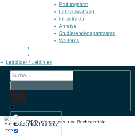
Prüfungsamt
Lehrverwaltung
Infrastruktur
Anreise
Studierendenapartments
Weiteres
Leitbilder / Leitlinien
>
FHVD Informations- und Rechtsportale
Exact matches only