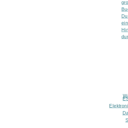
Wo
ES
Elektron
Da
S